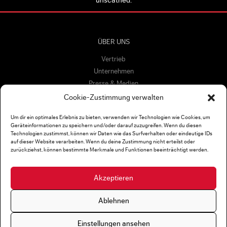
unscathed.
ÜBER UNS
Vertrieb
Unternehmen
Presse & Medien
Kampagnen
Cookie-Zustimmung verwalten
Um dir ein optimales Erlebnis zu bieten, verwenden wir Technologien wie Cookies, um
Geräteinformationen zu speichern und/oder darauf zuzugreifen. Wenn du diesen
DATENSCHUTZERKLÄRUNG
Technologien zustimmst, können wir Daten wie das Surfverhalten oder eindeutige IDs
auf dieser Website verarbeiten. Wenn du deine Zustimmung nicht erteilst oder
Cookie-Richtlinie (EU)
zurückziehst, können bestimmte Merkmale und Funktionen beeinträchtigt werden.
Akzeptieren
KONTAKT
SOCIAL
Impressum
Facebook
Ablehnen
Instagram
Twitter
Einstellungen ansehen