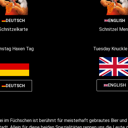
DEUTSCH
ENGLISH
Schnitzelkarte
Schnitzel Me
nstag Haxen Tag
Tuesday Knuckle
ENGLISH
DEUTSCH
ei im Füchschen ist berühmt für meisterhaft gebrautes Bier und 
adt. Allein für diese beiden Spezialitäten rennen uns die Leute d