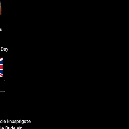
nu
 Day
die knusprigste
ie Bude ein.