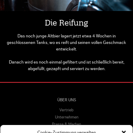
Die Reifung
Das noch junge Altbier lagert jetzt etwa 4 Wochen in
geschlossenen Tanks, wo es reift und seinen vollen Geschmack
entwickelt.
Danach wird es noch einmal gefiltert und ist schließlich bereit,
abgefüllt, gezapft und serviert zu werden.
ÜBER UNS
Vertrieb
Unternehmen
Presse & Medien
Kampagnen
Cookie-Zustimmung verwalten