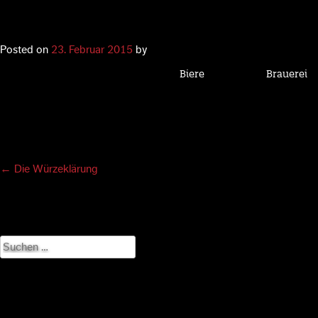
Posted on
23. Februar 2015
by
Biere
Brauerei
Post
←
Die Würzeklärung
navigation
Suchen
nach: