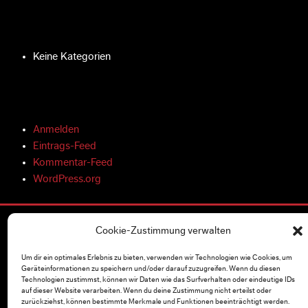
Keine Kategorien
Anmelden
Eintrags-Feed
Kommentar-Feed
WordPress.org
Cookie-Zustimmung verwalten
ÜBER UNS
Um dir ein optimales Erlebnis zu bieten, verwenden wir Technologien wie Cookies, um
Vertrieb
Geräteinformationen zu speichern und/oder darauf zuzugreifen. Wenn du diesen
Technologien zustimmst, können wir Daten wie das Surfverhalten oder eindeutige IDs
Unternehmen
auf dieser Website verarbeiten. Wenn du deine Zustimmung nicht erteilst oder
Presse & Medien
zurückziehst, können bestimmte Merkmale und Funktionen beeinträchtigt werden.