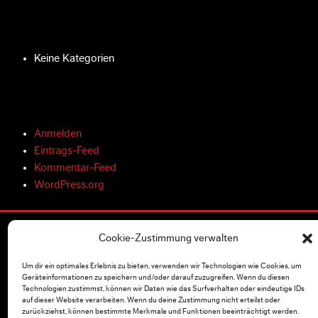
Keine Kategorien
Anmelden
Eintrags-Feed
Kommentar-Feed
WordPress.org
Cookie-Zustimmung verwalten
ÜBER UNS
Um dir ein optimales Erlebnis zu bieten, verwenden wir Technologien wie Cookies, um
Vertrieb
Geräteinformationen zu speichern und/oder darauf zuzugreifen. Wenn du diesen
Technologien zustimmst, können wir Daten wie das Surfverhalten oder eindeutige IDs
Unternehmen
auf dieser Website verarbeiten. Wenn du deine Zustimmung nicht erteilst oder
Presse & Medien
zurückziehst, können bestimmte Merkmale und Funktionen beeinträchtigt werden.