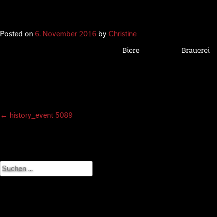
Posted on
6. November 2016
by
Christine
Biere
Brauerei
Post
←
history_event 5089
navigation
Suchen
nach: