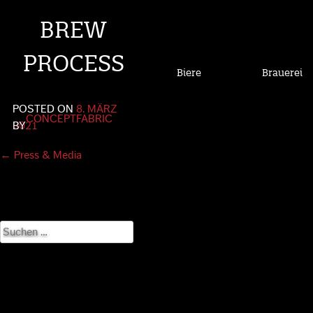
BREW
PROCESS
Biere
Brauerei
POSTED ON
8. MÄRZ
CONCEPTFABRIC
2021
BY
Post
←
Press & Media
navigation
Suchen
nach: