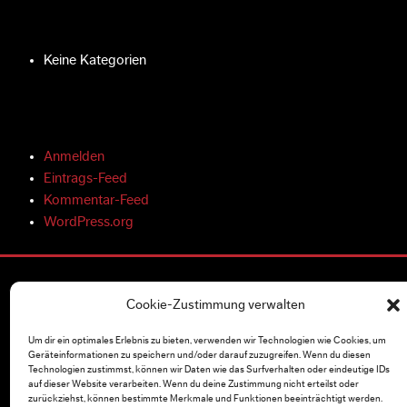
Keine Kategorien
Anmelden
Eintrags-Feed
Kommentar-Feed
WordPress.org
Cookie-Zustimmung verwalten
ÜBER UNS
Vertrieb
Um dir ein optimales Erlebnis zu bieten, verwenden wir Technologien wie Cookies, um
Geräteinformationen zu speichern und/oder darauf zuzugreifen. Wenn du diesen
Unternehmen
Technologien zustimmst, können wir Daten wie das Surfverhalten oder eindeutige IDs
Presse & Medien
auf dieser Website verarbeiten. Wenn du deine Zustimmung nicht erteilst oder
zurückziehst, können bestimmte Merkmale und Funktionen beeinträchtigt werden.
Kampagnen