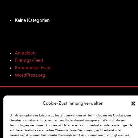
Keine Kategorien
Anmelden
Eintrags-Feed
Kommentar-Feed
WordPress.org
Cookie-Zustimmung verwalten
ÜBER UNS
Vertrieb
Um dir ein optimales Erlebnis zu bieten, verwenden wir Technologien wie Cookies, um
Geräteinformationen zu speichern und/oder darauf zuzugreifen. Wenn du diesen
Unternehmen
Technologien zustimmst, können wir Daten wie das Surfverhalten oder eindeutige IDs
Presse & Medien
auf dieser Website verarbeiten. Wenn du deine Zustimmung nicht erteilst oder
zurückziehst, können bestimmte Merkmale und Funktionen beeinträchtigt werden.
Kampagnen