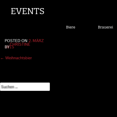
EVENTS
Biere
Brauerei
POSTED ON
2. MÄRZ
CHRISTINE
2015
BY
Post
←
Weihnachtsbier
navigation
Suchen
nach: