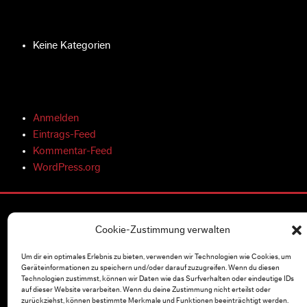
Keine Kategorien
Anmelden
Eintrags-Feed
Kommentar-Feed
WordPress.org
Cookie-Zustimmung verwalten
ÜBER UNS
Vertrieb
Um dir ein optimales Erlebnis zu bieten, verwenden wir Technologien wie Cookies, um
Geräteinformationen zu speichern und/oder darauf zuzugreifen. Wenn du diesen
Unternehmen
Technologien zustimmst, können wir Daten wie das Surfverhalten oder eindeutige IDs
Presse & Medien
auf dieser Website verarbeiten. Wenn du deine Zustimmung nicht erteilst oder
zurückziehst, können bestimmte Merkmale und Funktionen beeinträchtigt werden.
Kampagnen