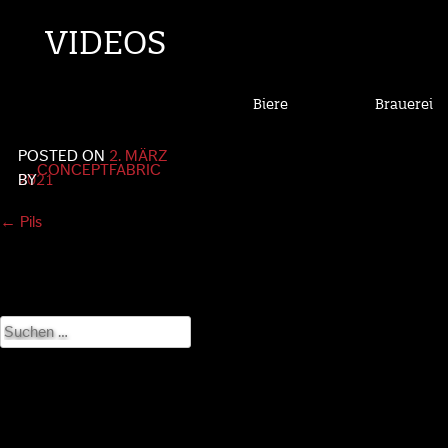
VIDEOS
Biere
Brauerei
POSTED ON
2. MÄRZ
CONCEPTFABRIC
2021
BY
Post
←
Pils
navigation
Suchen
nach: