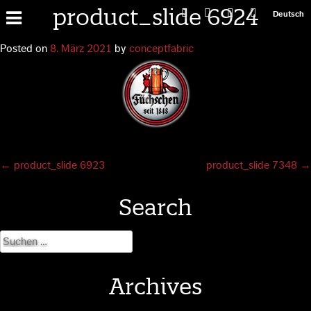
product_slide 6924
Primary
Deutsch
Menu
Posted on
8. März 2021
by
conceptfabric
Post
←
product_slide 6923
product_slide 7348
→
navigation
Search
Suchen
nach:
Archives